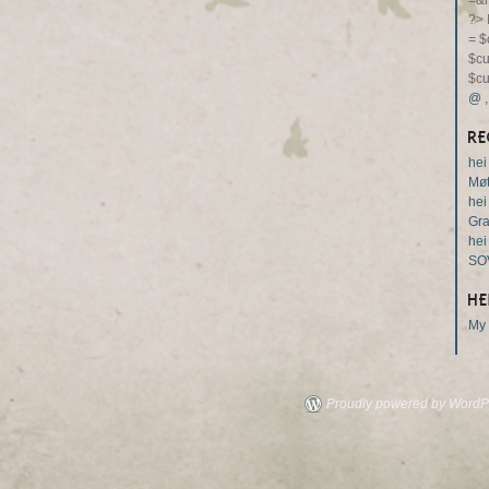
=&m
?>
= $
$cu
$cu
@
RE
hei
Møt
hei
Gr
hei
SO
HE
My 
Proudly powered by WordP