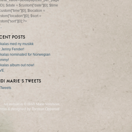
eta_value=$today&posts_per_page=1");
ID); $date = $custom["date"][0]; $time
custom["time"][0]; $location =
stom["location"][0]; $sort =
stom["sort"][0];?>
,
,
CENT POSTS
 kalas med ny musikk
 Jenny Fender!
 kalas nominated for Norwegian
ammy!
 kalas album out now!
VE
IDI MARIE’S TWEETS
Tweets
Alt innhold er © Heidi Marie Vestrheim
ress
&
designed by Torstein Opperud