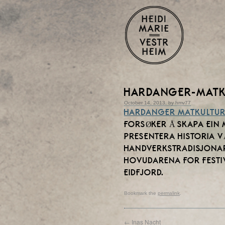
HARDANGER-MATK
October 14, 2013, by hmv77
HARDANGER MATKULTURF
FORSØKER Å SKAPA EIN
PRESENTERA HISTORIA 
HANDVERKSTRADISJONAR
HOVUDARENA FOR FESTI
EIDFJORD.
Bookmark the
permalink
.
←
Inas Nacht