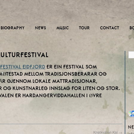
BIOGRAPHY
NEWS
MUSIC
TOUR
CONTACT
B
ULTURFESTIVAL
ESTIVAL EIDFJORD
ER EIN FESTIVAL SOM
 MØTESTAD MELLOM TRADISJONSBERARAR OG
VÅR GJENNOM LOKALE MATTRADISJONAR,
 OG KUNSTNARLEG INNSLAG FOR LITEN OG STOR.
VALEN ER HARDANGERVIDDAHALLEN I ØVRE
NE
Knølkvalen Kai
→