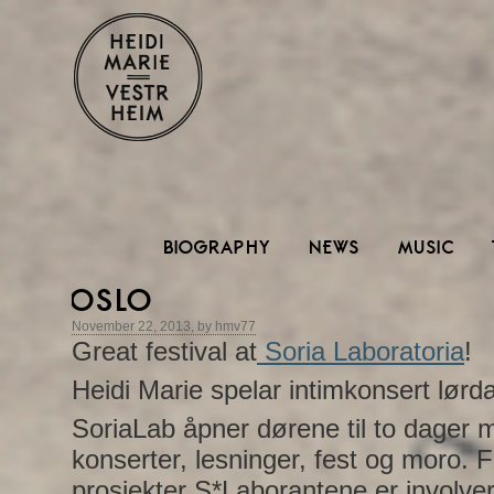
BIOGRAPHY
NEWS
MUSIC
OSLO
November 22, 2013, by hmv77
Great festival at
Soria Laboratoria
!
Heidi Marie spelar intimkonsert lørd
SoriaLab åpner dørene til to dager me
konserter, lesninger, fest og moro. F
prosjekter S*Laborantene er involvert