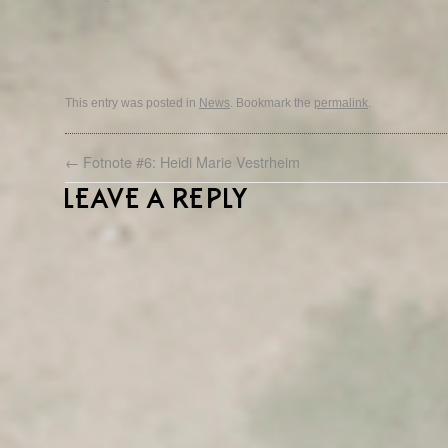
This entry was posted in
News
. Bookmark the
permalink
.
←
Fotnote #6: Heidi Marie Vestrheim
LEAVE A REPLY