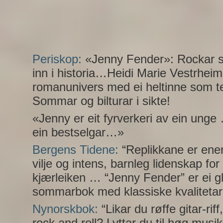
Periskop:
«Jenny Fender»: Rockar s
inn i historia…Heidi Marie Vestrheim 
romanunivers med ei heltinne som te
Sommar og bilturar i sikte!
«Jenny er eit fyrverkeri av ein unge 
ein bestselgar…»
Bergens Tidene:
“Replikkane er energ
vilje og intens, barnleg lidenskap fo
kjærleiken … “Jenny Fender” er ei g
sommarbok med klassiske kvalitetar
Nynorskbok:
“Likar du røffe gitar-rif
rock and roll? Lyttar du til høg musik