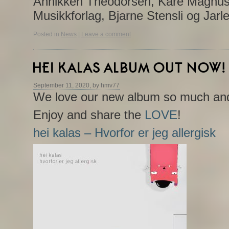
Annikken Theodorsen, Kåre Magnus
Musikkforlag, Bjarne Stensli og Jarl
Posted in
News
|
Leave a comment
HEI KALAS ALBUM OUT NOW!
September 11, 2020, by hmv77
We love our new album so much and
Enjoy and share the
LOVE
!
hei kalas – Hvorfor er jeg allergisk