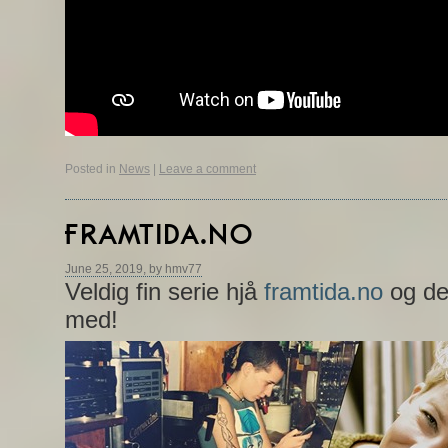
Posted in
News
|
Leave a comment
FRAMTIDA.NO
June 25, 2019, by hmv77
Veldig fin serie hjå
framtida.no
og de
med!