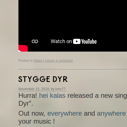
Posted in
News
|
Leave a comment
STYGGE DYR
November 15, 2019, by hmv77
Hurra!
hei kalas
released a new sing
Dyr”.
Out now,
everywhere
and
anywher
your music !