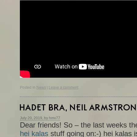
Posted in
News
|
Leave a comment
HADET BRA, NEIL ARMSTRO
July 20, 2019, by hmv77
Dear friends! So – the last weeks the
hei kalas
stuff going on:-) hei kalas i