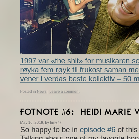
1997 var «the shit» for musikaren so
røyka fem røyk til frukost saman me
vener i verdas beste kollektiv – 50 
Posted in
News
|
Leave a comment
FOTNOTE #6: HEIDI MARIE 
May 16, 2019, by hmv77
So happy to be in
episode #6
of this
Talking about one of my favorite bo