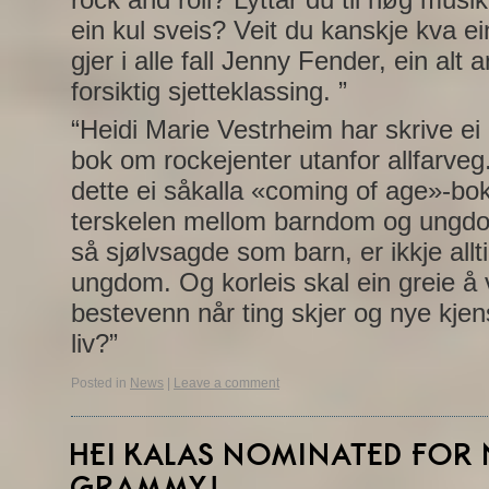
ein kul sveis? Veit du kanskje kva e
gjer i alle fall Jenny Fender, ein alt
forsiktig sjetteklassing. ”
“Heidi Marie Vestrheim har skrive ei
bok om rockejenter utanfor allfarve
dette ei såkalla «coming of age»-bok
terskelen mellom barndom og ungdo
så sjølvsagde som barn, er ikkje allt
ungdom. Og korleis skal ein greie å 
bestevenn når ting skjer og nye kjens
liv?”
Posted in
News
|
Leave a comment
HEI KALAS NOMINATED FO
GRAMMY!