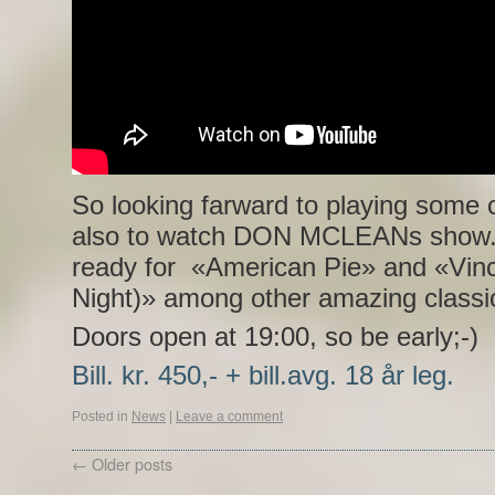
So looking farward to playing some
also to watch DON MCLEANs show.
ready for «American Pie» and «Vinc
Night)» among other amazing classi
Doors open at 19:00, so be early;-)
Bill. kr. 450,- + bill.avg. 18 år leg.
Posted in
News
|
Leave a comment
←
Older posts