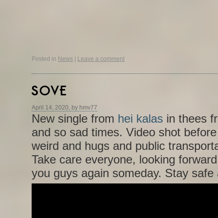
Posted in
News
|
Leave a comment
SOVE
April 14, 2020, by hmv77
New single from
hei kalas
in thees fr
and so sad times. Video shot before 
weird and hugs and public transportat
Take care everyone, looking forward t
you guys again someday. Stay safe 