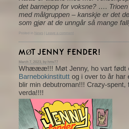
det barnepop for voksne?
….
Trioen
med målgruppen – kanskje er det d
som gjør at de unngår så mange fall
Posted in
News
|
Leave a comment
MØT JENNY FENDER!
March 7, 2023, by hmv77
Whæææ!!! Møt Jenny, ho vart født 
Barnebokinstitutt
og i over to år har
blir min debutroman!!! Crazy-spent, 
verda!!!!