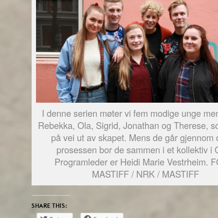
I denne serien møter vi fem modige unge me
Rebekka, Ola, Sigrid, Jonathan og Therese, so
på vei ut av skapet. Mens de går gjennom
prosessen bor de sammen i et kollektiv i 
Programleder er Heidi Marie Vestrheim. 
MASTIFF / NRK / MASTIFF
SHARE THIS: