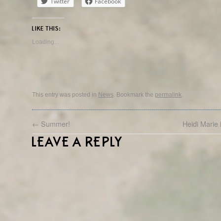
Twitter
Facebook
LIKE THIS:
Loading...
This entry was posted in
News
. Bookmark the
permalink
.
←
Summer!
Heidi Marie 
LEAVE A REPLY